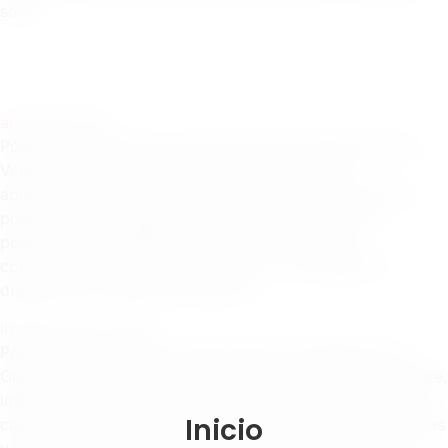
solar.
administración
Podés formar parte de nuestra área de Administración y
Ventas si tenés experiencia o interés en tareas
administrativas, atención al cliente, ventas, facturación,
presupuestos o seguimiento comercial. Buscamos
personas organizadas, resolutivas y con buena
comunicación, con ganas de crecer y acompañar el
desarrollo de nuestros proyectos.
instalaciones y obra
Podés formar parte de nuestra área de Instalaciones y
Obra si tenés experiencia o interés en trabajos de montaje,
instalaciones eléctricas, obra, mantenimiento o tareas en
Inicio
campo. Buscamos personas responsables, comprometidas