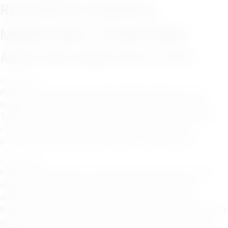
RECURSOS HUMANOS
MARKETING Y PUBLICIDAD
ÁREAS QUE PODÉS POSTULARTE
ingeniera
Podés formar parte de nuestra Oficina Técnica si sos
Ingeniero Eléctrico, Electromecánico, Civil o Industrial.
También buscamos técnicos con estos mismos perfiles,
con ganas de desarrollarse, aprender y sumarse a
proyectos de energía solar, obras e infraestructura.
comercial
Podés formar parte de nuestra Área Comercial si tenés
experiencia o interés en ventas, atención al cliente,
administración comercial o desarrollo de negocios.
Buscamos personas proactivas, con buena comunicación y
ganas de crecer, para acompañar proyectos de energía