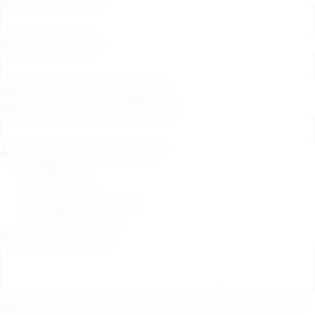
Correo electrónico
Confirmar el correo electrónico
Número de teléfono / WhatsApp
*
Área dónde deseas postularte
*
Ingeniería
Comercial
Instalaciones y obra
Administración
Contanos sobre vos
*
Escribinos un breve resumen de tus habilidades y por qué