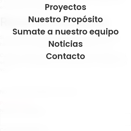
y con ganas de aprender, para sumarse a proyectos de
Proyectos
energía solar, obras e infraestructura.
Nuestro Propósito
Recursos Humanos
Sumate a nuestro equipo
Si estás interesado en formar parte de nuestro equipo,
Noticias
hacé click en el siguiente enlace y envianos tu CV:
Contacto
Cuando se abra una vacante, tu perfil será evaluado y, si
se ajusta a la búsqueda, nos pondremos en contacto con
vos.
NO ENVIAR POR REDES SOCIALES
Postulate aquí
Nombre y Apellido
*
Correo electrónico
*